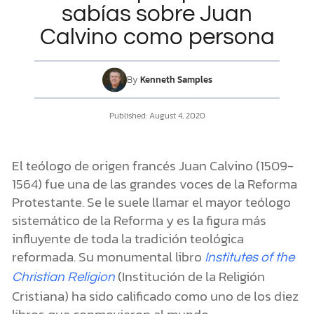
sabías sobre Juan
Calvino como persona
DONATE
MY ACCOUNT
By
Kenneth Samples
Published:
August 4, 2020
El teólogo de origen francés Juan Calvino (1509-
1564) fue una de las grandes voces de la Reforma
Protestante. Se le suele llamar el mayor teólogo
sistemático de la Reforma y es la figura más
influyente de toda la tradición teológica
reformada. Su monumental libro
Institutes of the
(Institución de la Religión
Christian Religion
Cristiana) ha sido calificado como uno de los diez
libros que conmovieron al mundo.