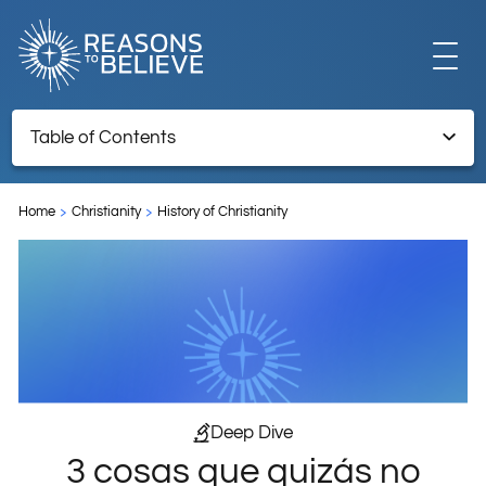
EXPLORE
Table of Contents
3 cosas que quizás no sabías sobre Juan Calvino como
GET INVOLVED
persona
Home
Christianity
History of Christianity
ABOUT US
STORE
Deep Dive
3 cosas que quizás no
LIBRARY