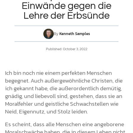
Einwände gegen die
Lehre der Erbsünde
DONATE
MY ACCOUNT
By
Kenneth Samples
Published:
October 3, 2022
Ich bin noch nie einem perfekten Menschen
begegnet. Auch außergewöhnliche Christen, die
ich gekannt habe, die außerordentlich demütig,
gnädig, und liebevoll sind, gestehen, dass sie an
Moralfehler und geistliche Schwachstellen wie
Neid, Eigennutz, und Stolz leiden.
Es scheint, dass alle Menschen eine angeborene
Moralschwäche haben, die in diesem Leben nicht