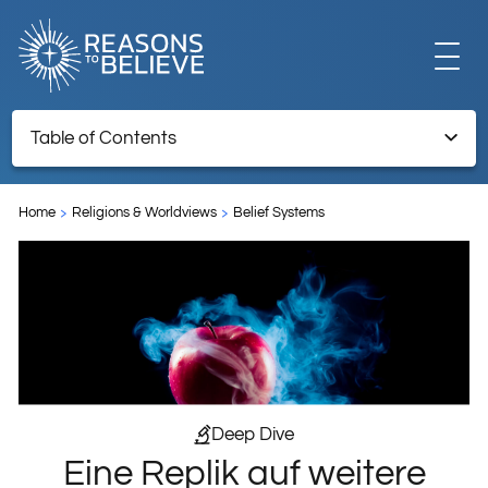
EXPLORE
Table of Contents
Eine Replik auf weitere Einwände gegen die Lehre der
GET INVOLVED
Erbsünde
Home
Religions & Worldviews
Belief Systems
ABOUT US
STORE
Deep Dive
Eine Replik auf weitere
LIBRARY