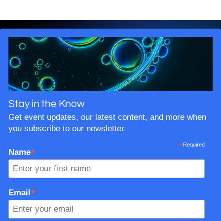
Stay in the Know
Get event updates, our latest content, and more when
you subscribe to our newsletter.
*
Required
*
Name
*
Email